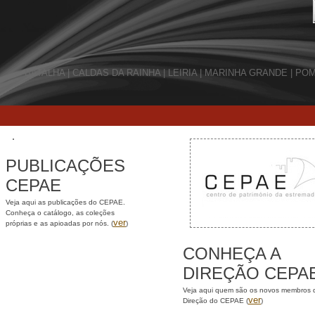
BATALHA | CALDAS DA RAINHA | LEIRIA | MARINHA GRANDE | P
PUBLICAÇÕES
CEPAE
Veja aqui as publicações do CEPAE.
Conheça o catálogo, as coleções
ver
próprias e as apioadas por nós. (
)
CONHEÇA A
DIREÇÃO CEPA
Veja aqui quem são os novos membros 
ver
Direção do CEPAE (
)