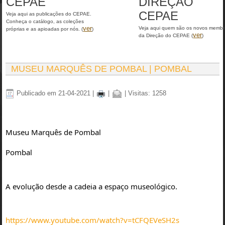
CEPAE
DIREÇÃO
CEPAE
Veja aqui as publicações do CEPAE.
Conheça o catálogo, as coleções
ver
Veja aqui quem são os novos memb
próprias e as apioadas por nós. (
)
ver
da Direção do CEPAE (
)
MUSEU MARQUÊS DE POMBAL | POMBAL
Publicado em 21-04-2021
|
|
| Visitas: 1258
Museu Marquês de Pombal
Pombal
A evolução desde a cadeia a espaço museológico.
https://www.youtube.com/watch?v=tCFQEVeSH2s