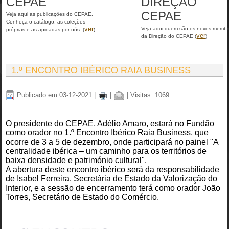
CEPAE
DIREÇÃO
CEPAE
Veja aqui as publicações do CEPAE.
Conheça o catálogo, as coleções
ver
Veja aqui quem são os novos memb
próprias e as apioadas por nós. (
)
ver
da Direção do CEPAE (
)
1.º ENCONTRO IBÉRICO RAIA BUSINESS
Publicado em 03-12-2021
|
|
| Visitas: 1069
O presidente do CEPAE, Adélio Amaro, estará no Fundão
como orador no 1.º Encontro Ibérico Raia Business, que
ocorre de 3 a 5 de dezembro, onde participará no painel "A
centralidade ibérica – um caminho para os territórios de
baixa densidade e património cultural".
A abertura deste encontro ibérico será da responsabilidade
de Isabel Ferreira, Secretária de Estado da Valorização do
Interior, e a sessão de encerramento terá como orador João
Torres, Secretário de Estado do Comércio.